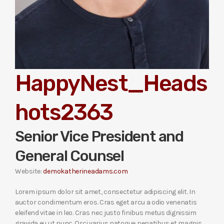
HappyNest_Heads
hots2363
Senior Vice President and
General Counsel
Website:
demokatherineadams.com
Lorem ipsum dolor sit amet, consectetur adipiscing elit. In
auctor condimentum eros. Cras eget arcu a odio venenatis
eleifend vitae in leo. Cras nec justo finibus metus dignissim
gravida eu ut nunc. Orci varius natoque penatibus et magnis