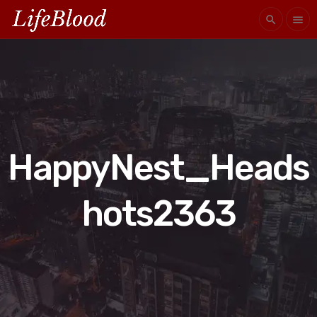
search
menu
HappyNest_Heads
hots2363